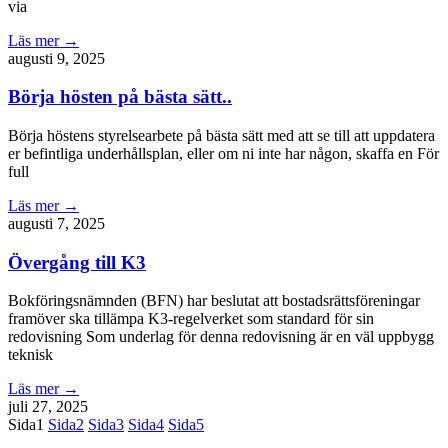
via
Läs mer →
augusti 9, 2025
Börja hösten på bästa sätt..
Börja höstens styrelsearbete på bästa sätt med att se till att uppdatera
er befintliga underhållsplan, eller om ni inte har någon, skaffa en För
full
Läs mer →
augusti 7, 2025
Övergång till K3
Bokföringsnämnden (BFN) har beslutat att bostadsrättsföreningar
framöver ska tillämpa K3-regelverket som standard för sin
redovisning Som underlag för denna redovisning är en väl uppbygg
teknisk
Läs mer →
juli 27, 2025
Sida
1
Sida
2
Sida
3
Sida
4
Sida
5