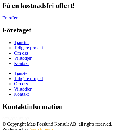
Få en kostnadsfri offert!
Fri offert
Företaget
Tjänster
Tidigare projekt
Om oss
Vi stödjer
Kontakt
Tjänster
Tidigare projekt
Om oss
Vi stödjer
Kontakt
Kontaktinformation
073-938 63 03
matsforslundkonsult@gmail.com
Nyhetsbrev
© Copyright Mats Forslund Konsult AB, all rights reserved.
Producerad av
Searchminds